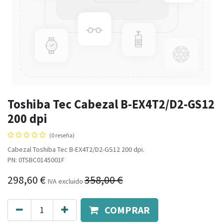
Toshiba Tec Cabezal B-EX4T2/D2-GS12
200 dpi
(0 reseña)
Cabezal Toshiba Tec B-EX4T2/D2-GS12 200 dpi.
PN: 0TSBC0145001F
298,60
€
358,00
€
IVA excluido
COMPRAR